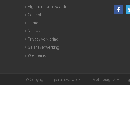
Algemene voorwaarden
Contact
Home
Nieuws
Privacy verklaring
Salarisverwerking
Wie ben ik
© Copyright - mgsalarisverwerking.nl - Webdesign & Hostin