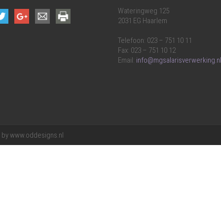
Wateringweg 125
2031 EG Haarlem
Telefoon: 023 – 751 10 11
Fax: 023 – 751 10 12
Email:
info@mgsalarisverwerking.n
g by www.oddesigns.nl